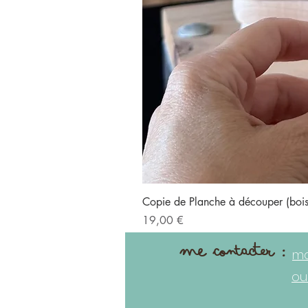
Copie de Planche à découper (bo
Prix
19,00 €
me contacter :
ma
ou