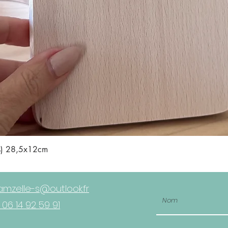
Aperçu rapide
is) 28,5x12cm
mzelle-s@outlook.fr
 06 14 92 59 91