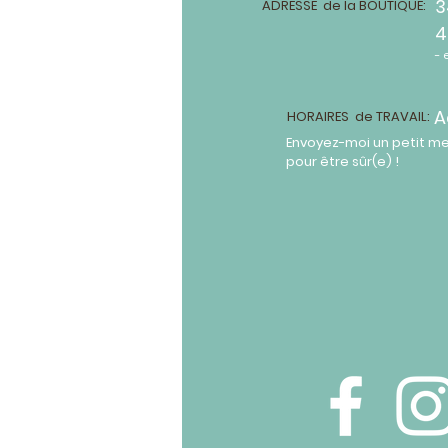
3
ADRESSE de la BOUTIQUE:
4
- 
A
HORAIRES de TRAVAIL:
Envoyez-moi un petit m
pour être sûr(e) !