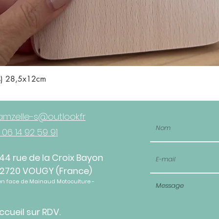
Aperçu rapide
is) 28,5x12cm
mzelle-s@outlook.fr
 06 14 92 59 91
44 rue de la Croix Bayon
2720 VOUGY (France)
en face de Mainaud Motoculture -
ccueil sur RDV.