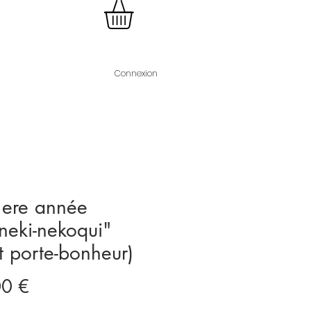
Connexion
1ere année
eki-nekoqui"
t porte-bonheur)
Prix
00 €