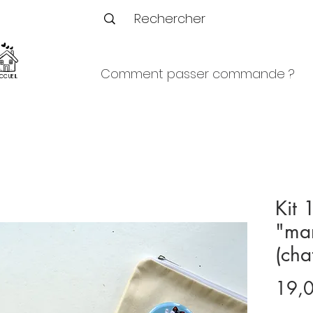
Comment passer commande ?
CCUEIL
Kit 
"man
(cha
19,