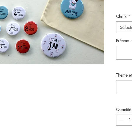
Choix
*
Sélect
Prénom d
Thème et
Quantité