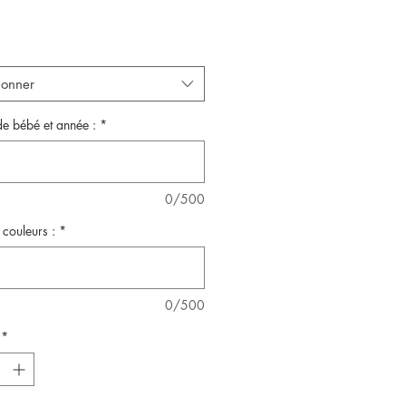
ionner
e bébé et année :
*
0/500
 couleurs :
*
0/500
*