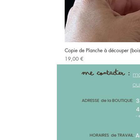
Copie de Planche à découper (bo
Prix
19,00 €
me contacter :
ma
ou
3
ADRESSE de la BOUTIQUE:
4
- 
A
HORAIRES de TRAVAIL: