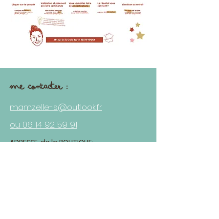
me contacter :
mamzelle-s@outlook.fr
ou 06 14 92 59 91
ADRESSE de la BOUTIQUE:
344 rue de la Croix Bayon
42720 VOUGY (France)
- en face de Mainaud Motoculture -
HORAIRES de TRAVAIL: