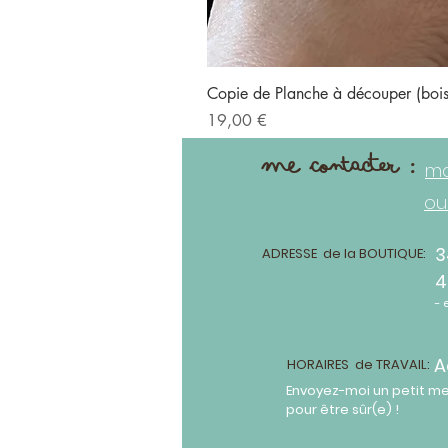
Copie de Planche à découper (bo
Prix
19,00 €
me contacter :
ma
ou
3
ADRESSE de la BOUTIQUE:
4
- 
A
HORAIRES de TRAVAIL:
Envoyez-moi un petit m
pour être sûr(e) !