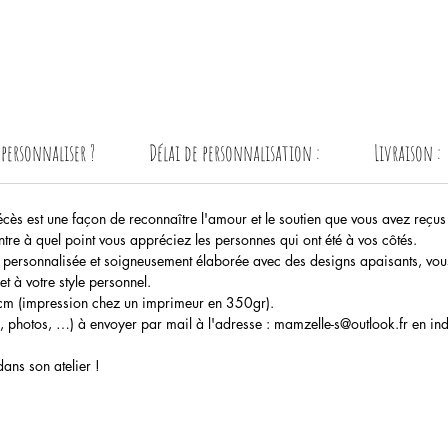
ersonnaliser ?
Délai de personnalisation :
Livraison :
ès est une façon de reconnaître l'amour et le soutien que vous avez reçus p
tre à quel point vous appréciez les personnes qui ont été à vos côtés.
personnalisée et soigneusement élaborée avec des designs apaisants, vous 
et à votre style personnel.
m (impression chez un imprimeur en 350gr).
es, photos, …) à envoyer par mail à l'adresse : mamzelle-s@outlook.fr en
ans son atelier !