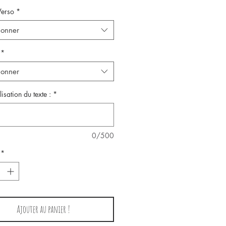
Verso
*
ionner
*
ionner
isation du texte :
*
0/500
*
Ajouter au panier !