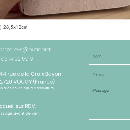
Aperçu rapide
is) 28,5x12cm
mzelle-s@outlook.fr
 06 14 92 59 91
44 rue de la Croix Bayon
2720 VOUGY (France)
en face de Mainaud Motoculture -
ccueil sur RDV.
essage avant de venir