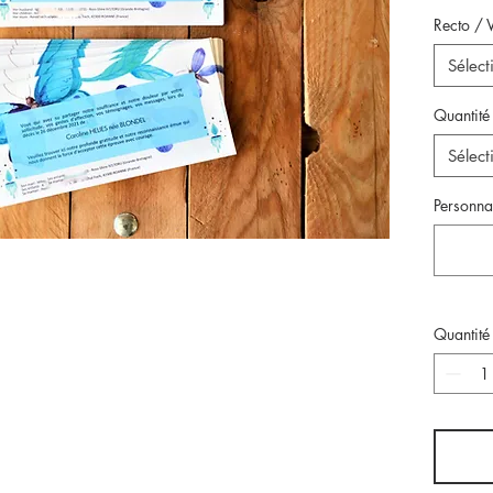
Recto / 
Sélect
Quantité
Sélect
Personnal
Quantité