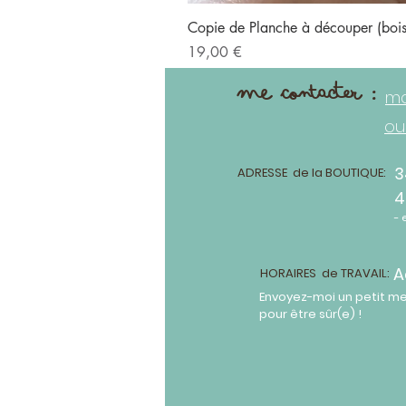
Copie de Planche à découper (bo
Prix
19,00 €
me contacter :
ma
ou
3
ADRESSE de la BOUTIQUE:
4
- 
A
HORAIRES de TRAVAIL:
Envoyez-moi un petit m
pour être sûr(e) !