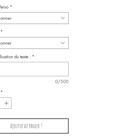
Verso
*
ionner
*
ionner
isation du texte :
*
0/500
*
Ajouter au panier !