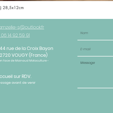
Aperçu rapide
is) 28,5x12cm
mzelle-s@outlook.fr
 06 14 92 59 91
44 rue de la Croix Bayon
2720 VOUGY (France)
en face de Mainaud Motoculture -
ccueil sur RDV.
essage avant de venir