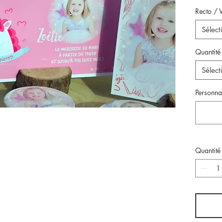
Recto / 
Sélect
Quantité
Sélect
Personnal
Quantité