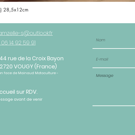
Aperçu rapide
is) 28,5x12cm
mzelle-s@outlook.fr
 06 14 92 59 91
44 rue de la Croix Bayon
2720 VOUGY (France)
en face de Mainaud Motoculture -
ccueil sur RDV.
essage avant de venir