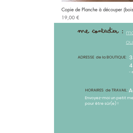
Copie de Planche à découper (bo
Prix
19,00 €
me contacter :
ma
ou
3
ADRESSE de la BOUTIQUE:
4
- 
A
HORAIRES de TRAVAIL:
Envoyez-moi un petit m
pour être sûr(e) !