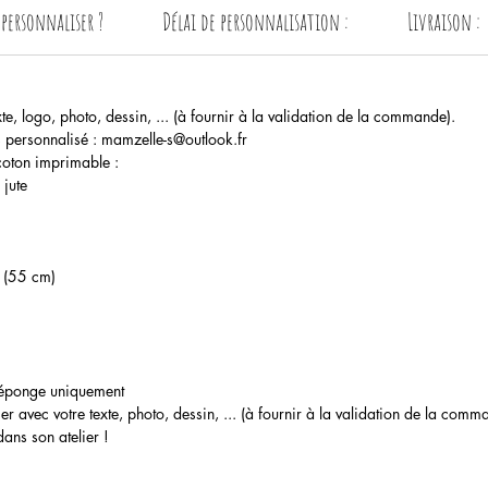
ersonnaliser ?
Délai de personnalisation :
Livraison :
xte, logo, photo, dessin, ... (à fournir à la validation de la commande).
 personnalisé : mamzelle-s@outlook.fr
coton imprimable :
 jute
s (55 cm)
l'éponge uniquement
vec votre texte, photo, dessin, ... (à fournir à la validation de la comm
ans son atelier !