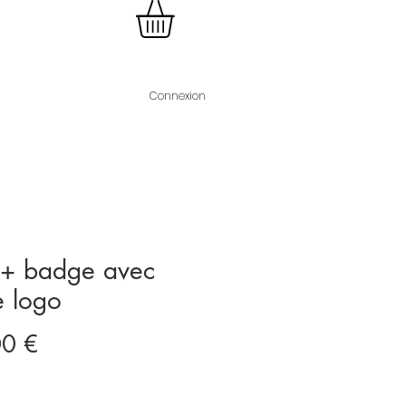
Connexion
 + badge avec
e logo
Prix
00 €