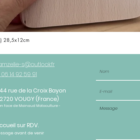
Aperçu rapide
is) 28,5x12cm
mzelle-s@outlook.fr
 06 14 92 59 91
44 rue de la Croix Bayon
2720 VOUGY (France)
en face de Mainaud Motoculture -
ccueil sur RDV.
essage avant de venir