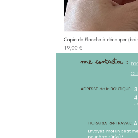
Copie de Planche à découper (bo
Prix
19,00 €
me contacter :
ma
ou
3
ADRESSE de la BOUTIQUE:
4
- 
A
HORAIRES de TRAVAIL:
Envoyez-moi un petit m
pour être sûr(e) !