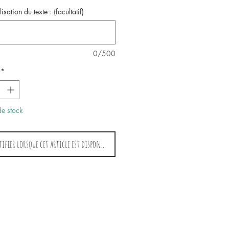
isation du texte : (facultatif)
0/500
*
de stock
ifier lorsque cet article est disponible