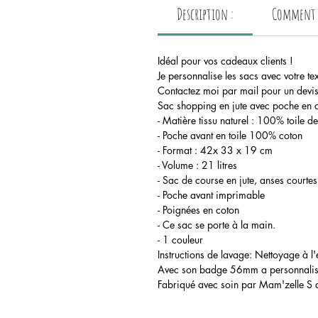
Description :
Comment p
Idéal pour vos cadeaux clients !
Je personnalise les sacs avec votre te
Contactez moi par mail pour un devis
Sac shopping en jute avec poche en 
- Matière tissu naturel : 100% toile de
- Poche avant en toile 100% coton
- Format : 42x 33 x 19 cm
- Volume : 21 litres
- Sac de course en jute, anses courte
- Poche avant imprimable
- Poignées en coton
- Ce sac se porte à la main.
- 1 couleur
Instructions de lavage: Nettoyage à 
Avec son badge 56mm a personnaliser a
Fabriqué avec soin par Mam'zelle S d