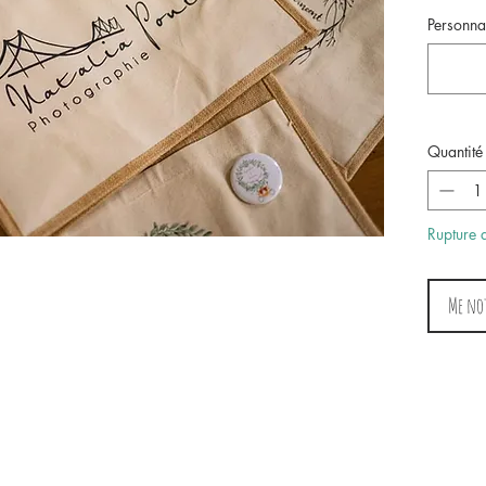
Personnal
Quantité
Rupture 
Me not