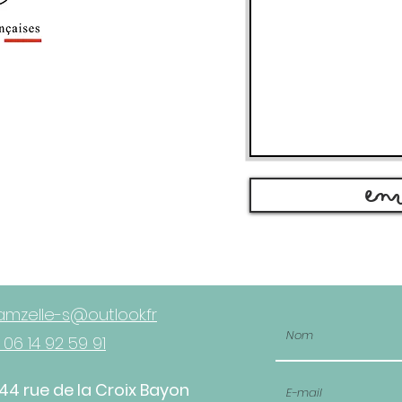
Env
mzelle-s@outlook.fr
 06 14 92 59 91
44 rue de la Croix Bayon