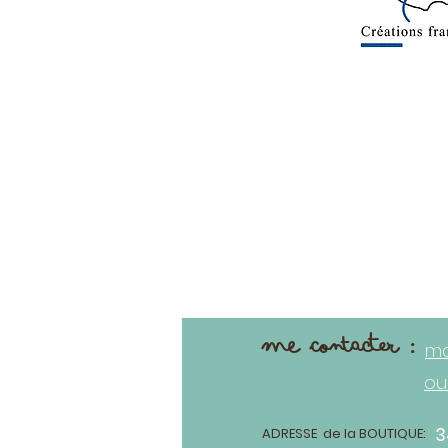
me contacter :
ma
ou
3
ADRESSE de la BOUTIQUE: