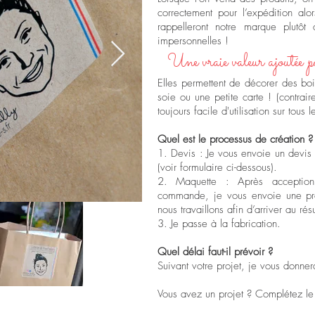
correctement pour l’expédition alor
rappelleront notre marque plutôt
impersonnelles !
Une vraie valeur ajoutée 
Elles permettent de décorer des bo
soie ou une petite carte ! (contra
toujours facile d'utilisation sur tous l
Quel est le processus de création ?
1. Devis : Je vous envoie un devis
(voir formulaire ci-dessous).
2. Maquette : Après acceptio
commande, je vous envoie une pre
nous travaillons afin d’arriver au rés
3. Je passe à la fabrication.
Quel délai faut-il prévoir ?
Suivant votre projet, je vous donnera
Vous avez un projet ? Complétez le 