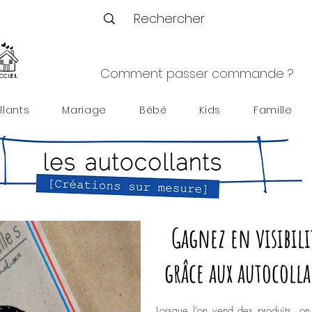
Comment passer commande ?
CCUEIL
llants
Mariage
Bébé
Kids
Famille
Gagnez en visibili
grâce aux autocolla
Lorsque l’on vend des produits, on