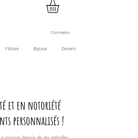
Connexion
Fêtes
Bijoux
Divers
té et en notoriété
nts personnalisés !
 a toujours besoin de les emballer