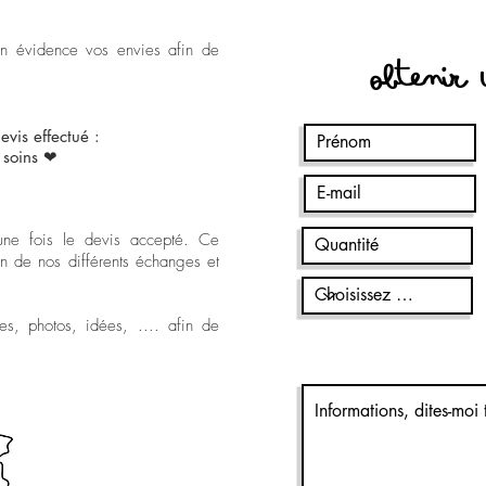
en évidence vos envies afin de
Obtenir
evis effectué :
 soins ❤
ne fois le devis accepté. Ce
n de nos différents échanges et
s, photos, idées, .... afin de