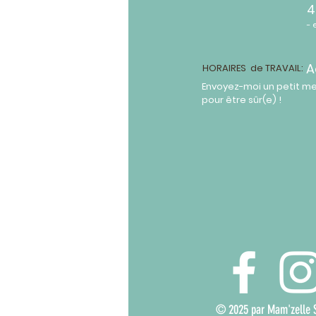
4
- 
A
HORAIRES de TRAVAIL:
Envoyez-moi un petit m
pour être sûr(e) !
© 2025 par Mam'zelle S 