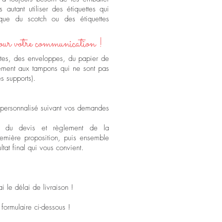
s autant utiliser des étiquettes qui
 que du scotch ou des étiquettes
pour votre communication !
ites, des enveloppes, du papier de
irement aux tampons qui ne sont pas
es supports).
 personnalisé suivant vos demandes
n du devis et règlement de la
mière proposition, puis ensemble
ultat final qui vous convient.
i le délai de livraison !
formulaire ci-dessous !