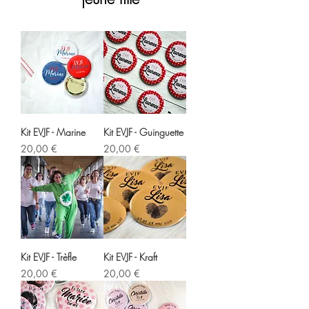
Kit EVJF - Marine
Kit EVJF - Guinguette
Prix
Prix
20,00 €
20,00 €
Kit EVJF - Trèfle
Kit EVJF - Kraft
Prix
Prix
20,00 €
20,00 €