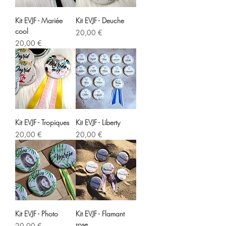
Kit EVJF - Mariée
Kit EVJF - Deuche
cool
Prix
20,00 €
Prix
20,00 €
Kit EVJF - Tropiques
Kit EVJF - Liberty
Prix
Prix
20,00 €
20,00 €
Kit EVJF - Photo
Kit EVJF - Flamant
rose
Prix
20,00 €