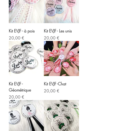
Kit EVJF - à pois
Kit EVJF - Les unis
Prix
Prix
20,00 €
20,00 €
Kit EVJF -
Kit EVJF -Chat
Géométrique
Prix
20,00 €
Prix
20,00 €