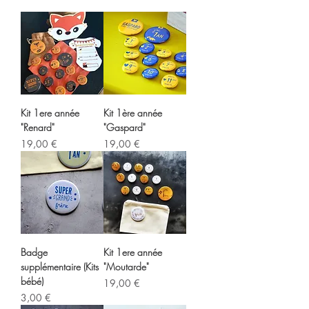
Kit 1ere année
Kit 1ère année
"Renard"
"Gaspard"
Prix
Prix
19,00 €
19,00 €
Badge
Kit 1ere année
supplémentaire (Kits
"Moutarde"
bébé)
Prix
19,00 €
Prix
3,00 €