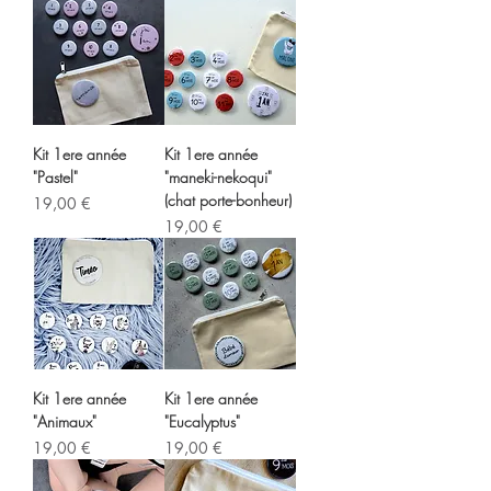
Kit 1ere année
Kit 1ere année
"Pastel"
"maneki-nekoqui"
(chat porte-bonheur)
Prix
19,00 €
Prix
19,00 €
Kit 1ere année
Kit 1ere année
"Animaux"
"Eucalyptus"
Prix
Prix
19,00 €
19,00 €