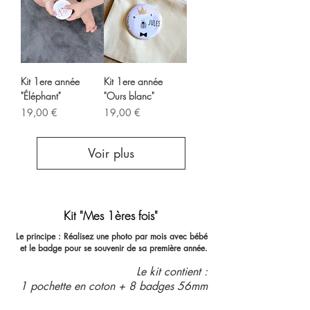
Kit 1ere année
Kit 1ere année
"Éléphant"
"Ours blanc"
Prix
Prix
19,00 €
19,00 €
Voir plus
Kit "Mes 1ères fois"
Le principe : Réalisez une photo par mois avec bébé
et le badge pour se souvenir de sa première année.
Le kit contient :
1 pochette en coton + 8 badges 56mm